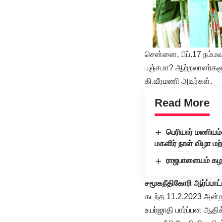
சென்னை, பிப்.17 நம்மவ
பஞ்சமா? ஆற்றலாளர்களுக
கி.வீரமணி அவர்கள்.
Read More
பெரியார் மணியம்
மகளிர் நாள் விழா 
ராஜபாளையம் கழக 
சமூகநீதிகோரி ஆர்ப்பாட்
கடந்த 11.2.2023 அன்ற
உயர்ஜாதி பார்ப்பன ஆதி