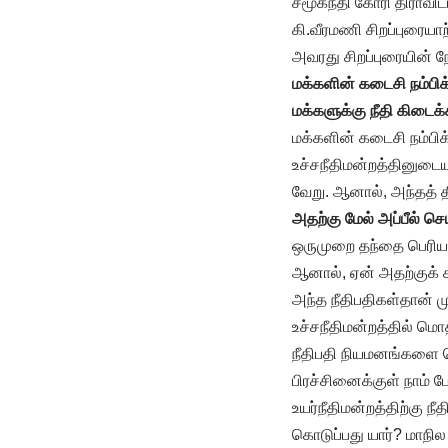
சமூகநீதி கோரி திராவிட
கி.வீரமணி சிறப்புரையாற
அவரது சிறப்புரையின் ந
மக்களின் கடைசி நம்பிக
மக்களுக்கு நீதி கிடைக
மக்களின் கடைசி நம்பிக
உச்சநீதிமன்றத்தினுடைய த
வேறு. ஆனால், அந்தத் தீ
அதற்கு மேல் அப்பீல் ச
ஒருமுறை தந்தை பெரியா
ஆனால், ஏன் அதற்குக் கட
அந்த நீதிபதிகள்தான் மு
உச்சநீதிமன்றத்தில் மொ
நீதிபதி நியமனங்களை செ
பிரச்சினைக்குள் நாம
உயர்நீதிமன்றத்திற்கு 
கொடுப்பது யார்? மாநில