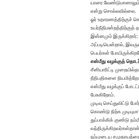
யாரை வேண்டுமானாலும்
என்று சொல்லவில்லை.
ஓர் உதாரணத்திற்குச் ச
உயர்நீதிமன்றத்திற்கு
இன்னமும் இருக்கிறார்;
அப்படியென்றால், இவருட
பெயர்கள் போயிருக்கிற
என்மீது வழக்குத் தொடர
சீனியாரிட்டி முறையில்
நீதிபதிகளை நியமித்தோ
என்மீது வழக்குப் போடட
பேசுகிறோம்.
முடிவு செய்துவிட்டு போர
கொண்டு நிற்க முடியுமா
துப்பாக்கிக் குண்டு நம
வந்திருக்கிறவர்கள்தான்
நம்முடைய சமுதாயத்தைச் ச