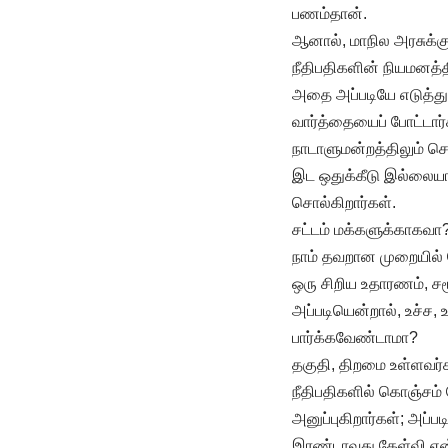
பணம்தான்.
ஆனால், மாநில அரசுக்க
நீதிபதிகளின் நியமனத்த
அதை அப்படியே எடுத்துவ
வார்த்தையைப் போட்டார்
நாடாளுமன்றத்திலும் சொ
இட ஒதுக்கீடு இல்லையா?
சொல்கிறார்கள்.
சட்டம் மக்களுக்காகவா?
நாம் தவறான முறையில் க
ஒரு சிறிய உதாரணம், சமூ
அப்படியென்றால், உச்ச, 
பார்க்கவேண்டாமா?
தகுதி, திறமை உள்ளவர்க
நீதிபதிகளில் கொஞ்சம் ப
அனுப்புகிறார்கள்; அப்
இரண்டாவது கேள்வி என்ன