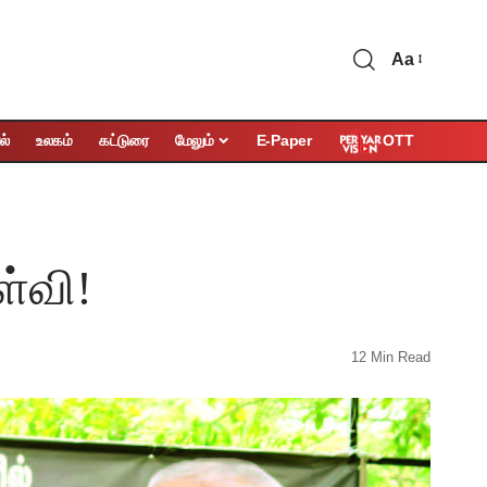
Aa
OTT
ல்
உலகம்
கட்டுரை
மேலும்
E-Paper
ள்வி!
12 Min Read