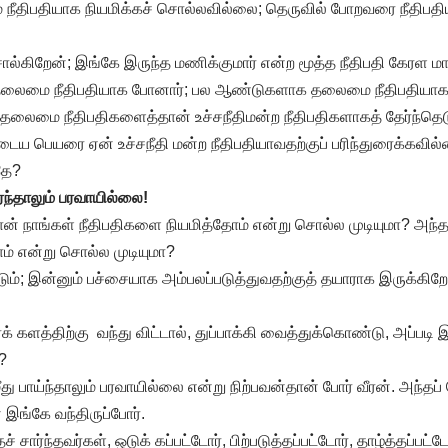
 நீதிபதியாக நியமிக்கச் சொல்லவில்லை; தெருவில் போறவரை நீதிபத
ொல்கிறேன்; இங்கே இருந்த மணிக்குமார் என்ற மூத்த நீதிபதி கேரள ம
த் தலைமை நீதிபதியாக போனார்; பல ஆண்டுகளாக தலைமை நீதிபதியாக 
 தலைமை நீதிபதிகளைத்தான் உச்சநீதிமன்ற நீதிபதிகளாகத் தேர்ந்தெடு
ைய பெயரை ஏன் உச்சநீதி மன்ற நீதிபதியாவதற்குப் பரிந்துரைக்கவில்
தே?
்ந்தாலும் பரவாயில்லை!
தான் நாங்கள் நீதிபதிகளை நியமித்தோம் என்று சொல்ல முடியுமா? அந்
ம் என்று சொல்ல முடியுமா?
்டும்; இன்னும் பச்சையாக அம்பலப்படுத்துவதற்குத் தயாராக இருக்கிற
்க் களத்திற்கு வந்து விட்டால், துப்பாக்கி வைத்துக்கொண்டு, அப்படி இப்
?
்மீது பாய்ந்தாலும் பரவாயில்லை என்று நிற்பவன்தான் போர் வீரன். அந்த
 இங்கே வந்திருப்போர்.
ார்ந்தவர்கள், ஒடுக் கப்பட்டோர், பிற்படுத்தப்பட்டோர், தாழ்த்தப்பட்டோ