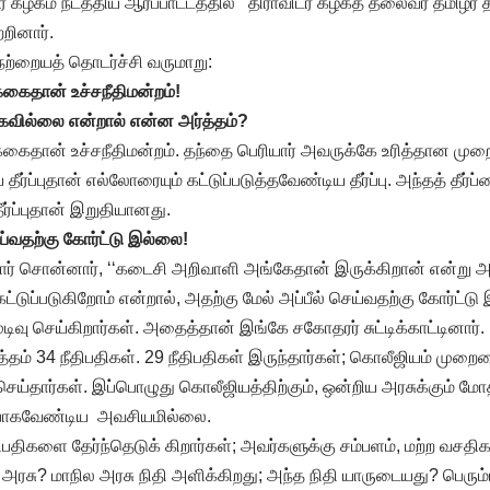
ர் கழகம் நடத்திய ஆர்ப்பாட்டத்தில் திராவிடர் கழகத் தலைவர் தமிழர்
்றினார்.
ேற்றையத் தொடர்ச்சி வருமாறு:
்கைதான் உச்சநீதிமன்றம்!
்கவில்லை என்றால் என்ன அர்த்தம்?
்கைதான் உச்சநீதிமன்றம். தந்தை பெரியார் அவருக்கே உரித்தான முறை
ீர்ப்புதான் எல்லோரையும் கட்டுப்படுத்தவேண்டிய தீர்ப்பு. அந்தத் தீர்ப்
ர்ப்புதான் இறுதியானது.
ெய்வதற்கு கோர்ட்டு இல்லை!
ர் சொன்னார், ‘‘கடைசி அறிவாளி அங்கேதான் இருக்கிறான் என்று அர
்டுப்படுகிறோம் என்றால், அதற்கு மேல் அப்பீல் செய்வதற்கு கோர்ட்டு 
டிவு செய்கிறார்கள். அதைத்தான் இங்கே சகோதரர் சுட்டிக்காட்டினார்.
த்தம் 34 நீதிபதிகள். 29 நீதிபதிகள் இருந்தார்கள்; கொலீஜியம் மு
ய்தார்கள். இப்பொழுது கொலீஜியத்திற்கும், ஒன்றிய அரசுக்கும் மோத
் போகவேண்டிய அவசியமில்லை.
நீதிபதிகளை தேர்ந்தெடுக் கிறார்கள்; அவர்களுக்கு சம்பளம், மற்ற வச
 அரசு? மாநில அரசு நிதி அளிக்கிறது; அந்த நிதி யாருடையது? பெரும்