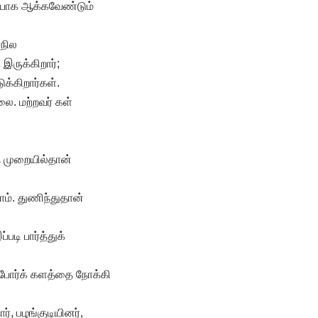
ியாக ஆக்கவேண்டும்
ாநில
இருக்கிறார்;
க்கிறார்கள்.
லை. மற்றவர் கள்
த முறையில்தான்
ோம். துணிந்துதான்
படி பார்த்துக்
ப் போர்க் களத்தை நோக்கி
ர், பழங்குடியினர்,