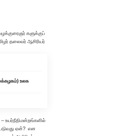
 வழக்குரைஞர் களுக்குப்
மிழர் தலைவர் ஆசிரியர்
ைக்கழகம்) உலக
 உயர்நீதிமன்றங்களில்
கப்படுவது ஏன்? என