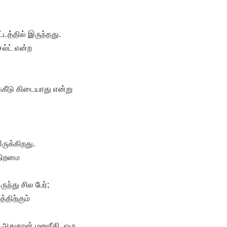
டத்தில் இருந்தது.
ல்ட் என்ற
க்கீடு கிடையாது என்று
ருக்கிறது.
 திறமை
ந்து சில பேர்;
்திற்கும்
 அதுதான் மனுநீதி. ஒரு