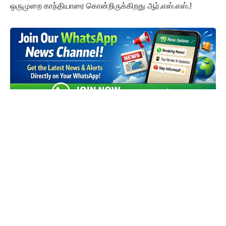
ஒருமுறை காந்தியாரை கொன்றிருக்கிறது ஆர்.எஸ்.எஸ்.!
விடுதலை வளர்ச்சிக்கு
உரமிடுங்கள்..
அன்பார்ந்த தோழர்களே, தந்தை பெரியார் அவர்களால்
தொடங்கப்பட்டு, திராவிட இயக்கத்தின் முதன்மைக்
குரலாக, உலகின் முதல் மற்றும் ஒரே பகுத்தறிவு நாளேடாக
திகழ்ந்து வருகிறது "விடுதலை" நாளேடு.