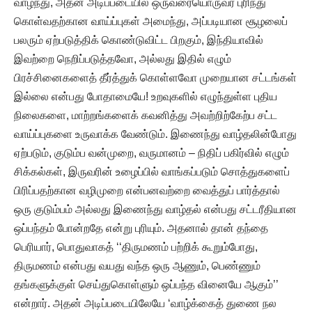
வாழ்ந்து, அதன் அடிப்படையில் ஒருவரையொருவர் புரிந்து
கொள்வதற்கான வாய்ப்புகள் அமைந்து, அப்படியான சூழலைப்
பலரும் ஏற்படுத்திக் கொண்டுவிட்ட பிறகும், இந்தியாவில்
இவற்றை நெறிப்படுத்தவோ, அல்லது இதில் எழும்
பிரச்சினைகளைத் தீர்த்துக் கொள்ளவோ முறையான சட்டங்கள்
இல்லை என்பது போதாமையே! உறவுகளில் எழுந்துள்ள புதிய
நிலைகளை, மாற்றங்களைக் கவனித்து அவற்றிற்கேற்ப சட்ட
வாய்ப்புகளை உருவாக்க வேண்டும். இணைந்து வாழ்தலின்போது
ஏற்படும், குடும்ப வன்முறை, வருமானம் – நிதிப் பகிர்வில் எழும்
சிக்கல்கள், இருவரின் உழைப்பில் வாங்கப்படும் சொத்துகளைப்
பிரிப்பதற்கான வழிமுறை என்பனவற்றை வைத்துப் பார்த்தால்
ஒரு குடும்பம் அல்லது இணைந்து வாழ்தல் என்பது சட்டரீதியான
ஒப்பந்தம் போன்றதே என்று புரியும். அதனால் தான் தந்தை
பெரியார், பொதுவாகத் ‘‘திருமணம் பற்றிக் கூறும்போது,
திருமணம் என்பது வயது வந்த ஒரு ஆணும், பெண்ணும்
தங்களுக்குள் செய்துகொள்ளும் ஒப்பந்த வினையே ஆகும்’’
என்றார். அதன் அடிப்படையிலேயே ‘வாழ்க்கைத் துணை நல