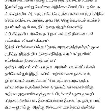
தெரிவித்தார்களா? தமிழ்நாட்டின் நிதி நிலைமை மோசமாக
இருக்கிறது என்று வெள்ளை அறிக்கை வெளியிட்ட த.வெ.க.
அரசு, ஒன்றிய அரசு தரும் நிதி நெருக்கடிகளை மறந்தும் அதில்
சொல்லவில்லை. மாறாக, புதிய நிதி நெருக்கடியைச் சுமக்கத்
தயார் என்பது போல, திட்டத்தை ஏற்றுக் கொண்டு
அறிவித்துவிட்டார்களே, தமிழ்நாட்டின் நிதி நிலைமை 50
நாட்களில் சரியாகிவிட்டதா?
இந்தப் பிரச்சினையில் தமிழ்நாடு அரசு எடுத்திருக்கும் முடிவு
குறித்து இந்தத் திட்டத்தை எதிர்த்து வரும் கம்யூனிஸ்ட்
கட்சிகளின் நிலைப்பாடு என்ன?
ஒன்றிய ஆர்.எஸ்.எஸ்.- பா.ஜ.க. அரசின் செயல்திட்டங்கள்
ஒவ்வொன்றும் இந்தியாவின் மாநிலங்களை நசுக்கவும்,
ஒற்றையாட்சியைக் கொண்டு வரவும், மதவாத, ஜாதிய,
வர்ணாசிரம ஆதிக்கத்த்தை நிறுவவும், சோசலிசத்திற்கு
எதிராக முதலாளிகளுக்கு வால் பிடிக்கவுமே நடைமுறைப்
படுத்தப்படுகின்றன. இவையெல்லாம் இணைந்த ஒன்று தான்
விபி – ஜி ராம் ஜி! அதற்கு அடையாளமாகத்தான் மீண்டும்