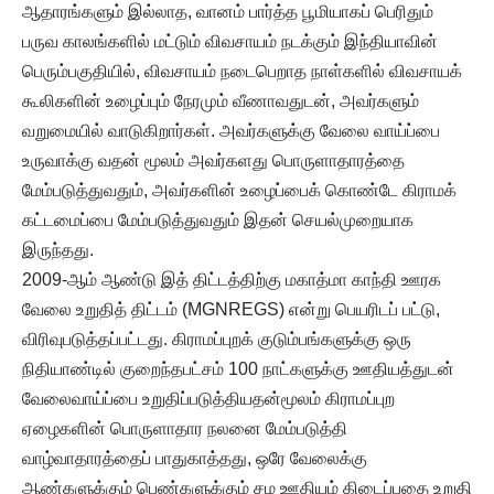
ஆதாரங்களும் இல்லாத, வானம் பார்த்த பூமியாகப் பெரிதும்
பருவ காலங்களில் மட்டும் விவசாயம் நடக்கும் இந்தியாவின்
பெரும்பகுதியில், விவசாயம் நடைபெறாத நாள்களில் விவசாயக்
கூலிகளின் உழைப்பும் நேரமும் வீணாவதுடன், அவர்களும்
வறுமையில் வாடுகிறார்கள். அவர்களுக்கு வேலை வாய்ப்பை
உருவாக்கு வதன் மூலம் அவர்களது பொருளாதாரத்தை
மேம்படுத்துவதும், அவர்களின் உழைப்பைக் கொண்டே கிராமக்
கட்டமைப்பை மேம்படுத்துவதும் இதன் செயல்முறையாக
இருந்தது.
2009-ஆம் ஆண்டு இத் திட்டத்திற்கு மகாத்மா காந்தி ஊரக
வேலை உறுதித் திட்டம் (MGNREGS) என்று பெயரிடப் பட்டு,
விரிவுபடுத்தப்பட்டது. கிராமப்புறக் குடும்பங்களுக்கு ஒரு
நிதியாண்டில் குறைந்தபட்சம் 100 நாட்களுக்கு ஊதியத்துடன்
வேலைவாய்ப்பை உறுதிப்படுத்தியதன்மூலம் கிராமப்புற
ஏழைகளின் பொருளாதார நலனை மேம்படுத்தி
வாழ்வாதாரத்தைப் பாதுகாத்தது, ஒரே வேலைக்கு
ஆண்களுக்கும் பெண்களுக்கும் சம ஊதியம் கிடைப்பதை உறுதி