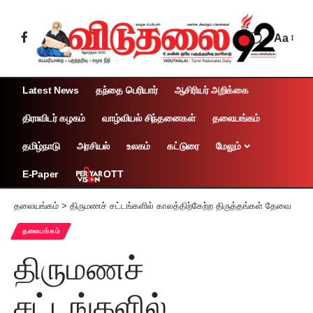
Aa
Latest News
தந்தை பெரியார்
ஆசிரியர் அறிக்கை
திராவிடர் கழகம்
வாழ்வியல் சிந்தனைகள்
தலையங்கம்
தமிழ்நாடு
அரசியல்
உலகம்
கட்டுரை
மேலும்
OTT
E-Paper
தலையங்கம்
>
திருமணச் சட்டங்களில் காலத்திற்கேற்ற திருத்தங்கள் தேவை
தலையங்கம்
திருமணச்
சட்டங்களில்