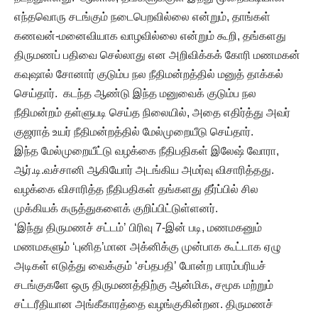
எந்தவொரு சடங்கும் நடைபெறவில்லை என்றும், தாங்கள்
கணவன்-மனைவியாக வாழவில்லை என்றும் கூறி, தங்களது
திருமணப் பதிவை செல்லாது என அறிவிக்கக் கோரி மணமகன்
கவுஷால் சோனார் குடும்ப நல நீதிமன்றத்தில் மனுத் தாக்கல்
செய்தார். கடந்த ஆண்டு இந்த மனுவைக் குடும்ப நல
நீதிமன்றம் தள்ளுபடி செய்த நிலையில், அதை எதிர்த்து அவர்
குஜராத் உயர் நீதிமன்றத்தில் மேல்முறையீடு செய்தார்.
இந்த மேல்முறையீட்டு வழக்கை நீதிபதிகள் இலேஷ் வோரா,
ஆர்.டி.வச்சானி ஆகியோர் அடங்கிய அமர்வு விசாரித்தது.
வழக்கை விசாரித்த நீதிபதிகள் தங்களது தீர்ப்பில் சில
முக்கியக் கருத்துகளைக் குறிப்பிட்டுள்ளனர்.
‘இந்து திருமணச் சட்டம்’ பிரிவு 7-இன் படி, மணமகனும்
மணமகளும் ‘புனித’மான அக்னிக்கு முன்பாக கூட்டாக ஏழு
அடிகள் எடுத்து வைக்கும் ‘சப்தபதி’ போன்ற பாரம்பரியச்
சடங்குகளே ஒரு திருமணத்திற்கு ஆன்மிக, சமூக மற்றும்
சட்டரீதியான அங்கீகாரத்தை வழங்குகின்றன. திருமணச்