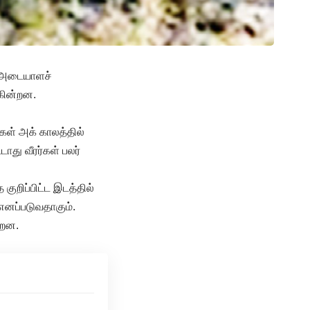
ம் அடையாளச்
ுகின்றன.
்கள் அக் காலத்தில்
து வீரர்கள் பலர்
 குறிப்பிட்ட இடத்தில்
எனப்படுவதாகும்.
்றன.