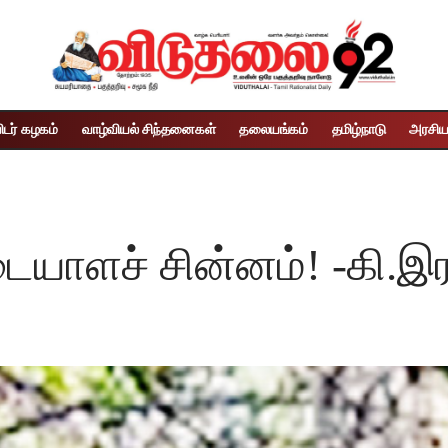
ிடர் கழகம்
வாழ்வியல் சிந்தனைகள்
தலையங்கம்
தமிழ்நாடு
அரசிய
டையாளச் சின்னம்! -கி.இர