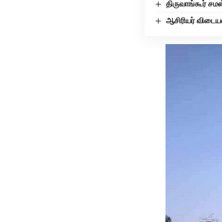
திருவாங்கூர் சம
ஆசிரியர் விடையள