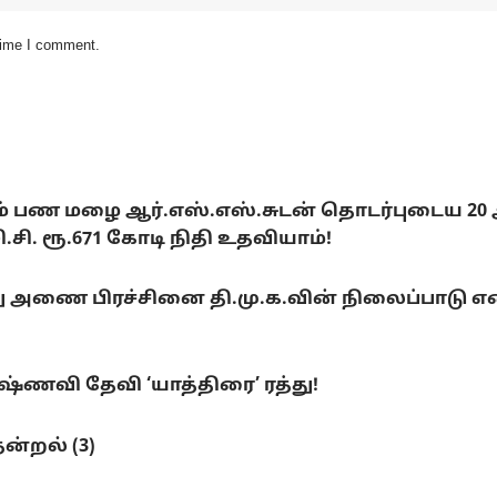
 time I comment.
டும் பண மழை ஆர்.எஸ்.எஸ்.சுடன் தொடர்புடைய 20
. ரூ.671 கோடி நிதி உதவியாம்!
ை பிரச்சினை தி.மு.க.வின் நிலைப்பாடு என்ன
ணவி தேவி ‘யாத்திரை’ ரத்து!
ன்றல் (3)