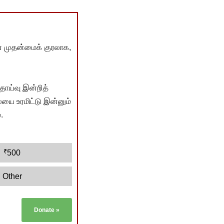
் முதன்மைக் குரலாக,
ொய்வு இன்றித்
யை உரமிட்டு இன்னும்
.
₹
500
Other
Donate
»