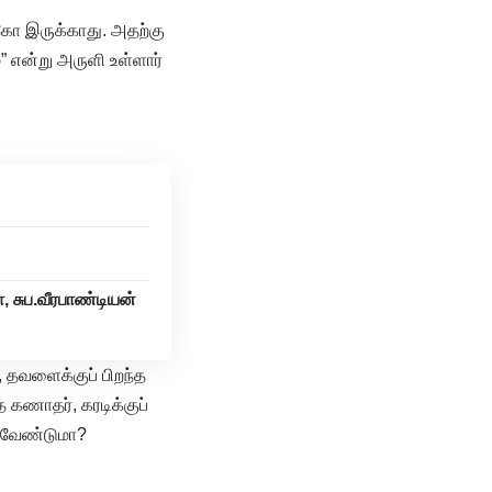
்கோ இருக்காது. அதற்கு
” என்று அருளி உள்ளார்
 சுப.வீரபாண்டியன்
ர், தவளைக்குப் பிறந்த
த கணாதர், கரடிக்குப்
ற வேண்டுமா?