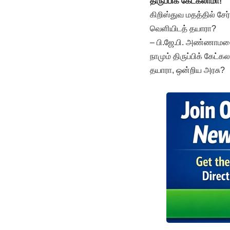
திருப்பிக் கேட்கலாமா!
கிறிஸ்துவ மதத்தில் ச
வெளியிடத் தயாரா?
– பி.ஜே.பி. அண்ணாமல
நாமும் திருப்பிக் கேட
தயாரா, ஒன்றிய அரசு?