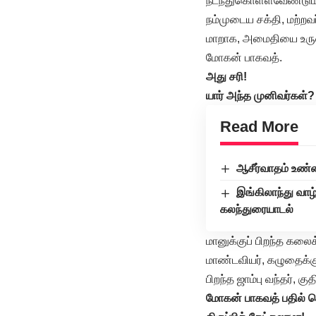
நடந்துகொள்ளவேண்டும்
நம்முடைய சக்தி, மற்ற
மாறாக, அமைதியை உருவாக
மோகன் பாகவத்.
அது சரி!
யார் அந்த முனிவர்கள்?
Read More
ஆசீர்வாதம் உண
இங்கிலாந்து வாழ
கலந்துரையாடல்
மானுக்குப் பிறந்த கலைக்
மாண்டவியர், கழுதைக்குப்
பிறந்த ஜாம்பு வந்தர்,
மோகன் பாகவத் பதில் 