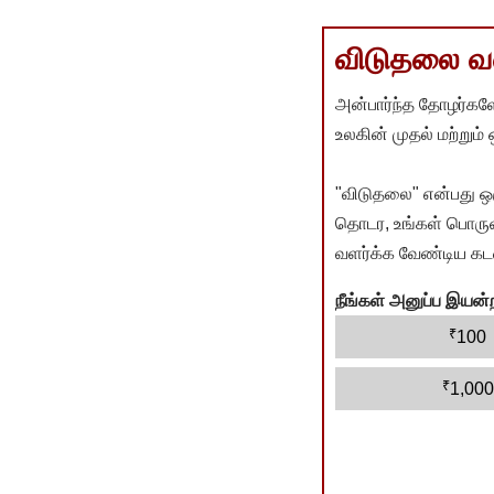
விடுதலை வளர
அன்பார்ந்த தோழர்களே
உலகின் முதல் மற்றும்
"விடுதலை" என்பது ஒ
தொடர, உங்கள் பொருளா
வளர்க்க வேண்டிய கடம
நீங்கள் அனுப்ப இய
₹
100
₹
1,000