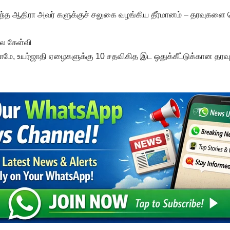
ேர்ந்த ஆதிரா அவர் களுக்குச் சலுகை வழங்கிய தீர்மானம் – தரவுகளை
ை கேள்வி
்கலாமே, உயர்ஜாதி ஏழைகளுக்கு 10 சதவிகித இட ஒதுக்கீட்டுக்கான த