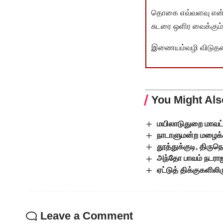
தொகை எவ்வளவு என்பது 
சுடரை ஒளிர வைக்கும்.
இணையம்வழி விடுதலை 
You Might Als
மயிலாடுதுறை மாவட்
நாடாளுமன்ற மழைக்கா
தூத்துக்குடி, திரு
அந்தோ பாவம் நடராஜர
ஏட்டுத் திக்குகளிலி
Leave a Comment