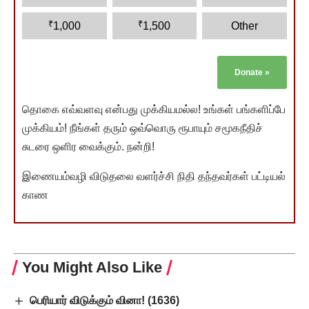
₹
₹
1,000
1,500
Other
Donate
»
தொகை எவ்வளவு என்பது முக்கியமல்ல! உங்கள் பங்களிப்பே
முக்கியம்! நீங்கள் தரும் ஒவ்வொரு ரூபாயும் சமூகநீதிச்
சுடரை ஒளிர வைக்கும். நன்றி!
இணையம்வழி விடுதலை வளர்ச்சி நிதி தந்தவர்கள் பட்டியல்
காண
You Might Also Like
பெரியார் விடுக்கும் வினா! (1636)