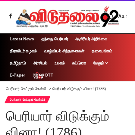
Aa
Latest News
தந்தை பெரியார்
ஆசிரியர் அறிக்கை
திராவிடர் கழகம்
வாழ்வியல் சிந்தனைகள்
தலையங்கம்
தமிழ்நாடு
அரசியல்
உலகம்
கட்டுரை
மேலும்
OTT
E-Paper
பெரியார் கேட்கும் கேள்வி!
>
பெரியார் விடுக்கும் வினா! (1786)
பெரியார் கேட்கும் கேள்வி!
பெரியார் விடுக்கும்
வினா! (1786)