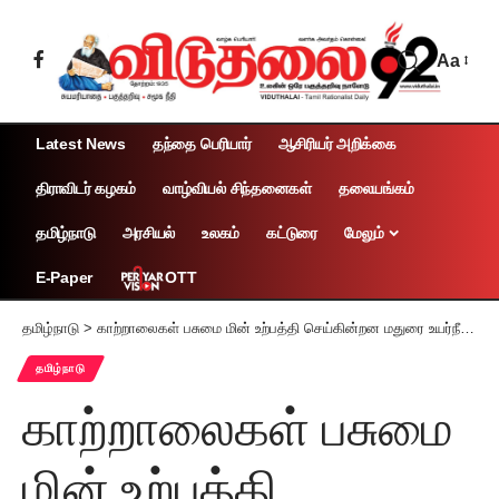
Aa
Latest News
தந்தை பெரியார்
ஆசிரியர் அறிக்கை
திராவிடர் கழகம்
வாழ்வியல் சிந்தனைகள்
தலையங்கம்
தமிழ்நாடு
அரசியல்
உலகம்
கட்டுரை
மேலும்
OTT
E-Paper
தமிழ்நாடு
>
காற்றாலைகள் பசுமை மின் உற்பத்தி செய்கின்றன மதுரை உயர்நீதிமன்றம் கருத்து
தமிழ்நாடு
காற்றாலைகள் பசுமை
மின் உற்பத்தி