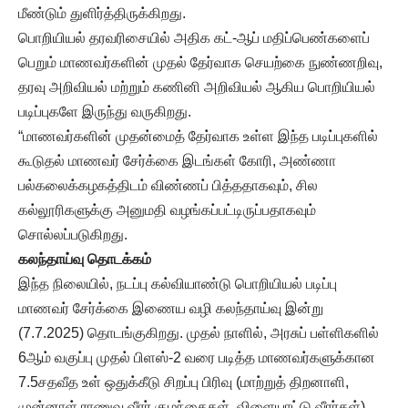
மீண்டும் துளிர்த்திருக்கிறது.
பொறியியல் தரவரிசையில் அதிக கட்-ஆப் மதிப்பெண்களைப்
பெறும் மாணவர்களின் முதல் தேர்வாக செயற்கை நுண்ணறிவு,
தரவு அறிவியல் மற்றும் கணினி அறிவியல் ஆகிய பொறியியல்
படிப்புகளே இருந்து வருகிறது.
“மாணவர்களின் முதன்மைத் தேர்வாக உள்ள இந்த படிப்புகளில்
கூடுதல் மாணவர் சேர்க்கை இடங்கள் கோரி, அண்ணா
பல்கலைக்கழகத்திடம் விண்ணப் பித்ததாகவும், சில
கல்லூரிகளுக்கு அனுமதி வழங்கப்பட்டிருப்பதாகவும்
சொல்லப்படுகிறது.
கலந்தாய்வு தொடக்கம்
இந்த நிலையில், நடப்பு கல்வியாண்டு பொறியியல் படிப்பு
மாணவர் சேர்க்கை இணைய வழி கலந்தாய்வு இன்று
(7.7.2025) தொடங்குகிறது. முதல் நாளில், அரசுப் பள்ளிகளில்
6ஆம் வகுப்பு முதல் பிளஸ்-2 வரை படித்த மாணவர்களுக்கான
7.5சதவீத உள் ஒதுக்கீடு சிறப்பு பிரிவு (மாற்றுத் திறனாளி,
முன்னாள் ராணுவ வீரர் குழந்தைகள், விளையாட்டு வீரர்கள்)