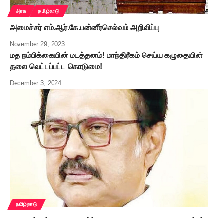
அரசு
தமிழ்நாடு
அமைச்சர் எம்.ஆர்.கே.பன்னீர்செல்வம் அறிவிப்பு
November 29, 2023
மத நம்பிக்கையின் மடத்தனம்! மாந்திரீகம் செய்ய கழுதையின்
தலை வெட்டப்பட்ட கொடுமை!
December 3, 2024
தமிழ்நாடு