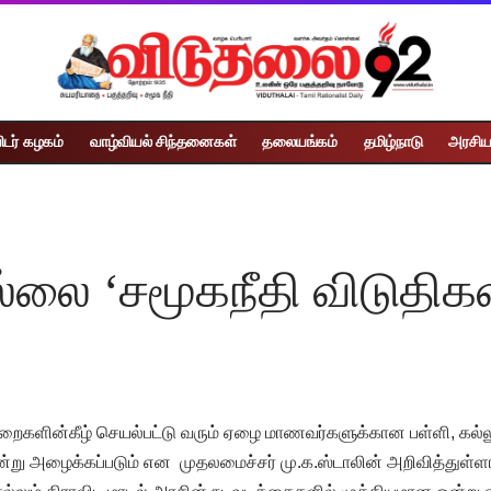
ிடர் கழகம்
வாழ்வியல் சிந்தனைகள்
தலையங்கம்
தமிழ்நாடு
அரசிய
லை ‘சமூகநீதி விடுதிகள
 துறைகளின்கீழ் செயல்பட்டு வரும் ஏழை மாணவர்களுக்கான பள்ளி, கல்
என்று அழைக்கப்படும் என முதலமைச்சர் மு.க.ஸ்டாலின் அறிவித்துள்ளார