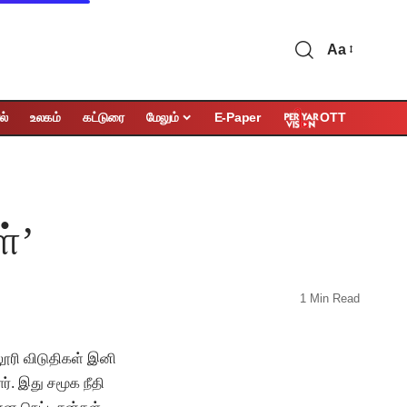
Aa
OTT
ல்
உலகம்
கட்டுரை
மேலும்
E-Paper
்’
1 Min Read
லூரி விடுதிகள் இனி
். இது சமூக நீதி