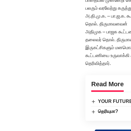
பாதையில் முன்னேறி செ
பலரும் வரவேற்று கருத்த
அ.தி.மு.க. – பா.ஜ.க. 
தொல். திருமாவளவன்
அதிமுக – பாஜக கூட்ட
தலைவர் தொல். திருமாவ
இருகட்சிகளும் மனமொத
கூட்டணியை உருவாக்கி 
தெரிவித்தார்.
Read More
YOUR FUTUR
தெரியுமா?