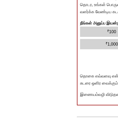
தொடர, உங்கள் பொருளா
வளர்க்க வேண்டிய கடம
நீங்கள் அனுப்ப இய
₹
100
₹
1,000
தொகை எவ்வளவு என்பது 
சுடரை ஒளிர வைக்கும்.
இணையம்வழி விடுதலை 