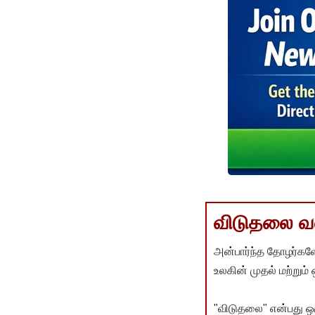
விடுதலை வளர
அன்பார்ந்த தோழர்களே
உலகின் முதல் மற்றும்
"விடுதலை" என்பது ஒ