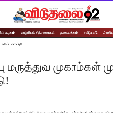
ிடர் கழகம்
வாழ்வியல் சிந்தனைகள்
தலையங்கம்
தமிழ்நாடு
அரசிய
ாலின் பாராட்டு!
பு மருத்துவ முகாம்கள் 
ு!