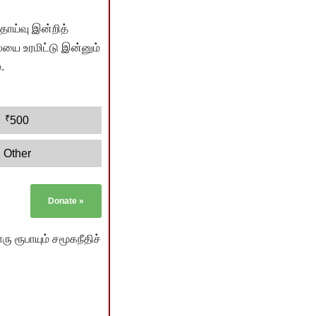
ொய்வு இன்றித்
யை உரமிட்டு இன்னும்
.
₹
500
Other
Donate
»
ு ரூபாயும் சமூகநீதிச்