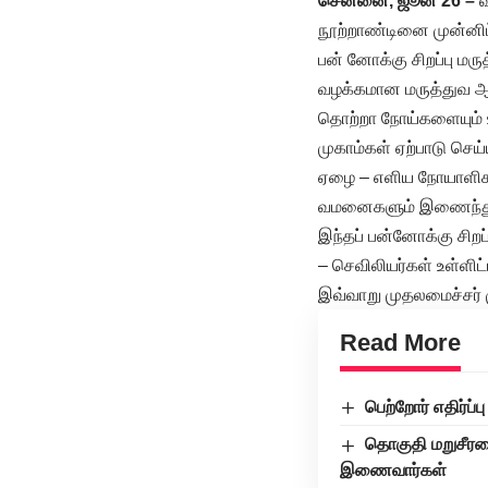
சென்னை, ஜூன் 26 –
வ
நூற்றாண்டினை முன்னிட்
பன் னோக்கு சிறப்பு மரு
வழக்கமான மருத்துவ ஆ
தொற்றா நோய்களையும் 
முகாம்கள் ஏற்பாடு செய்
ஏழை – எளிய நோயாளிகளு
வமனைகளும் இணைந்து நட
இந்தப் பன்னோக்கு சிறப
– செவிலியர்கள் உள்ளிட
இவ்வாறு முதலமைச்சர் மு
Read More
பெற்றோர் எதிர்ப
தொகுதி மறுசீரம
இணைவார்கள்