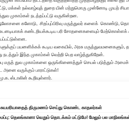
ருமுன் காப்போம் திட்டத்தை வகுத்தளித்த முத்தமிழறிஞர் கலை ஞர் 
டு, மக்கள் நல்வாழ்வுத் துறை யின் மற்றுமொரு முன்னோடி முயற் சியா
த்துவ முகாம்கள் நடத்தப்பட்டு வருகின்றன.
லோசனை களோடு, சிறப்புப்பிரிவு மருத்துவர் களைக் கொண்டு, தொற
உடனடியாகக் கண்டறியக்கூடிய பரி சோதனைகளையும் மேற்கொள்ளக் 
யப்பட்டுள்ளன.
க்குப் பயனளிக்கக் கூடிய வகையில், அரசு மருத்துவமனைகளும், தன
த்தும் இந்த முகாம்கள் வெற்றி பெற வாழ்த்துகிறேன்.
்பு மருத் துவ முகாம்களை ஒருங்கிணைத்துச் செயல் படுத்தும் அமைச்ச
்ட அனை வருக்கும் பாராட்டுகள்!
.க. ஸ்டாலின் கூறியுள்ளார்.
்பு சுயமரியாதைத் திருமணம் செய்து கொண்ட காதலர்கள்
ைப்பு: தெலங்கானா வெறும் தொடக்கம் மட்டுமே! மேலும் பல மாநிலங்க