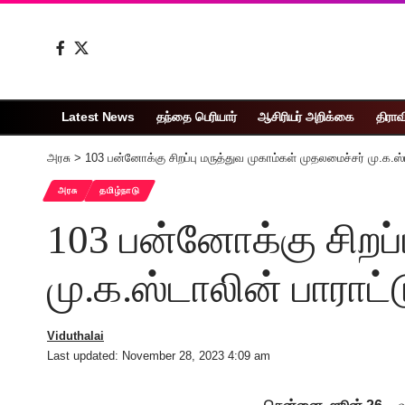
Latest News
தந்தை பெரியார்
ஆசிரியர் அறிக்கை
திராவ
அரசு
>
103 பன்னோக்கு சிறப்பு மருத்துவ முகாம்கள் முதலமைச்சர் மு.க.ஸ்ட
அரசு
தமிழ்நாடு
103 பன்னோக்கு சிறப்
மு.க.ஸ்டாலின் பாராட்ட
Viduthalai
Last updated: November 28, 2023 4:09 am