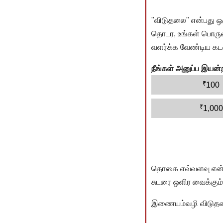
"விடுதலை" என்பது ஒ
தொடர, உங்கள் பொருளா
வளர்க்க வேண்டிய கடம
நீங்கள் அனுப்ப இய
₹
100
₹
1,000
தொகை எவ்வளவு என்பது 
சுடரை ஒளிர வைக்கும்.
இணையம்வழி விடுதலை 