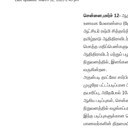
சென்னை,மார்ச் 12-
ஆதி
உணவக மேலாண்மை (ஹோட்
ஆட்சியர் ரஷ்மி சித்தார்
தமிழ்நாடு ஆதிதிராவிடர்
மொத்த மதிப்பெண்களுடன் 
ஆதிதிராவிடர் மற்றும் 
நிறுவனத்தில், இளங்கலை அ
வருகின்றன.
அதன்படி தாட்கோ சார்பி
முழுநேர பட்டப்படிப்பா
தயாரிப்பு, அதேபோல் 10
ஆகிய படிப்புகள், சென
நிறுவனத்தில் வழங்கப்
இந்த படிப்புகளுக்கான ச
மாணவர்களின் திறமையின