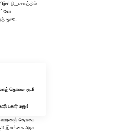
ற்சி நிறுவனத்தில்
தாட்கோ
்த் ஜகடே
வாரணத் தொகை ரூ.8
ரி புகார் மனு!
ல் நிவாரணத் தொகை
த்தி இலங்கை அரசு