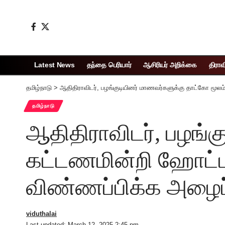
Latest News
தந்தை பெரியார்
ஆசிரியர் அறிக்கை
திராவ
தமிழ்நாடு
>
ஆதிதிராவிடர், பழங்குடியினர் மாணவர்களுக்கு தாட்கோ மூலம
தமிழ்நாடு
ஆதிதிராவிடர், பழங்
கட்டணமின்றி ஹோட்டல
விண்ணப்பிக்க அழைப்
viduthalai
Last updated: March 12, 2025 2:45 pm