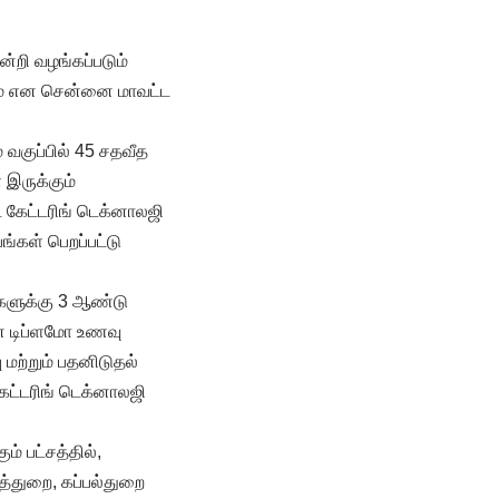
்றி வழங்கப்படும்
ாம் என சென்னை மாவட்ட
் வகுப்பில் 45 சதவீத
 இருக்கும்
் கேட்டரிங் டெக்னாலஜி
பங்கள் பெறப்பட்டு
்களுக்கு 3 ஆண்டு
பான டிப்ளமோ உணவு
 மற்றும் பதனிடுதல்
ேட்டரிங் டெக்னாலஜி
ம் பட்சத்தில்,
த்துறை, கப்பல்துறை