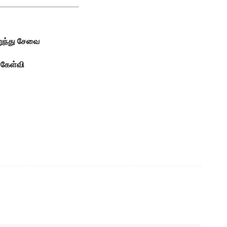
றுந்து சேவை
 கேள்வி