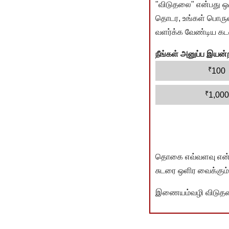
"விடுதலை" என்பது ஒ
தொடர, உங்கள் பொருளா
வளர்க்க வேண்டிய கடம
நீங்கள் அனுப்ப இய
₹
100
₹
1,000
தொகை எவ்வளவு என்பது 
சுடரை ஒளிர வைக்கும்.
இணையம்வழி விடுதலை 