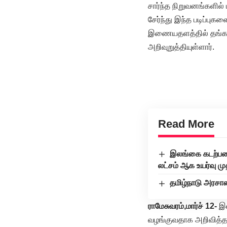
சார்ந்த நிறுவனங்களில்
சேர்ந்து இந்த படிப்பு
இணையதளத்தில் தங்களது
அறிவுறுத்தியுள்ளார்.
Read More
இலங்கை கடற்படை
லட்சம் ஆக உயர்வு மு
தமிழ்நாடு அரசாண
ராமேசுவரம்,மார்ச் 12-
இல
வழங்குவதாக அறிவித்த 