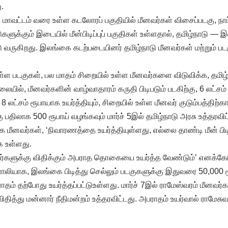
.
மாவட்டம் வரை உள்ள கடலோரப் பகுதியில் மீனவர்கள் விசைப்படகு, நாட்ட
டுகளுக்கும் இடையில் மீன்பிடிப்புப் பகுதிகள் உள்ளதால், தமிழ்நாடு 
 வருகிறது. இலங்கை கடற்படையினர் தமிழ்நாடு மீனவர்கள் மற்றும் 
புள்ள படகுகள், பல மாதம் சிறையில் உள்ள மீனவர்களை விடுவிக்க, தமிழ
ையில், மீனவர்களின் வாழ்வாதாரம் கருதி பிடிபடும் படகிற்கு, 6 லட்சம
லட்சம் ரூபாயாக உயர்த்தியும், சிறையில் உள்ள மீனவர் குடும்பத்திற
கு பதிலாக 500 ரூபாய் வழங்கவும் மார்ச் 5இல் தமிழ்நாடு அரசு உத்தரவ
னவர்கள், ‘நிவாரணத்தை உயர்த்தியுள்ளது, எல்லை தாண்டி மீன் பிடி
க உள்ளது.
ர்களுக்கு விதிக்கும் அபராத தொகையை உயர்த்த வேண்டும்’ எனக்கோர
ொலியாக, இலங்கை பிடித்து செல்லும் படகுகளுக்கு இதுவரை 50,000 ரூ
ராதம் தற்போது உயர்த்தப்பட்டுஉள்ளது. மார்ச் 7இல் ராமேஸ்வரம் மீனவர்
விதித்து மன்னார் நீதிமன்றம் உத்தரவிட்டது. அபராதம் உயர்வால் ராமேசுவ