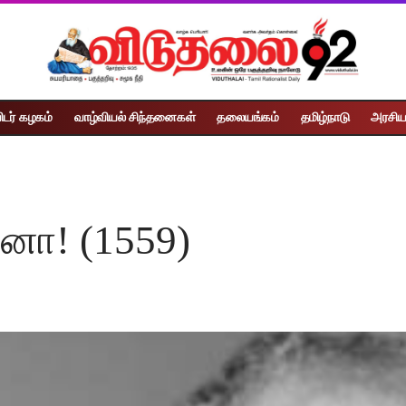
ிடர் கழகம்
வாழ்வியல் சிந்தனைகள்
தலையங்கம்
தமிழ்நாடு
அரசிய
வினா! (1559)