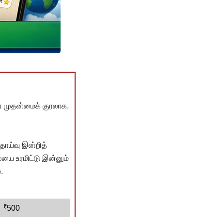
் முதன்மைக் குரலாக,
ொய்வு இன்றித்
யை உரமிட்டு இன்னும்
.
₹
500