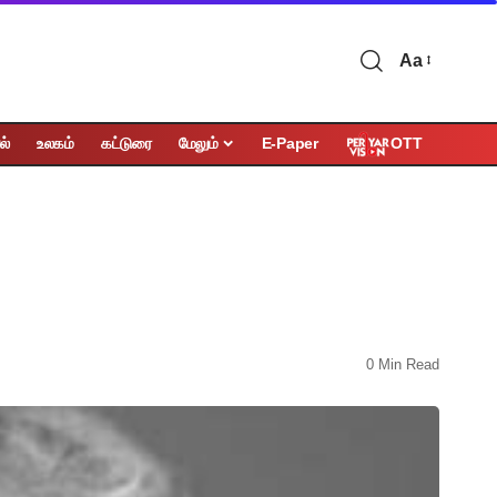
Aa
OTT
ல்
உலகம்
கட்டுரை
மேலும்
E-Paper
0 Min Read