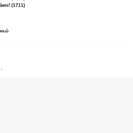
 வினா! (1711)
ணயம்
d
*