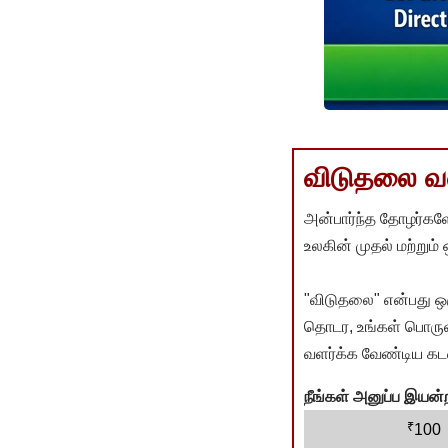
விடுதலை வளர
அன்பார்ந்த தோழர்களே
உலகின் முதல் மற்றும்
"விடுதலை" என்பது ஒ
தொடர, உங்கள் பொருளா
வளர்க்க வேண்டிய கடம
நீங்கள் அனுப்ப இய
₹
100