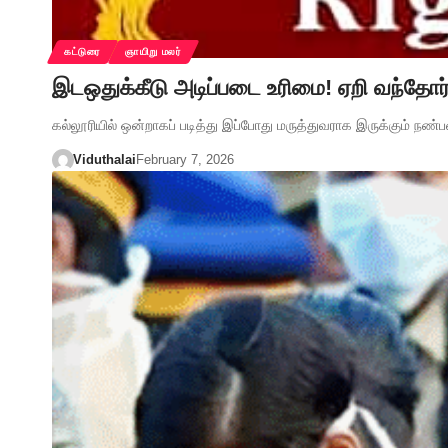
கட்டுரை
ஞாயிறு மலர்
இடஒதுக்கீடு அடிப்படை உரிமை! ஏறி வந்தோர
கல்லூரியில் ஒன்றாகப் படித்து இப்போது மருத்துவராக இருக்கும் நண்
Viduthalai
February 7, 2026