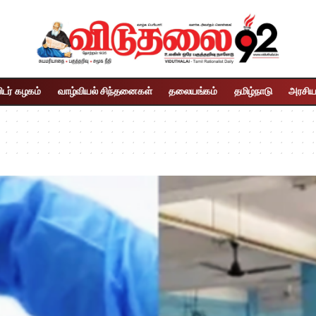
ிடர் கழகம்
வாழ்வியல் சிந்தனைகள்
தலையங்கம்
தமிழ்நாடு
அரசிய