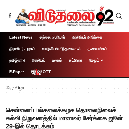
Latest News
தந்தை பெரியார்
ஆசிரியர் அறிக்கை
திராவிடர் கழகம்
வாழ்வியல் சிந்தனைகள்
தலையங்கம்
தமிழ்நாடு
அரசியல்
உலகம்
கட்டுரை
மேலும்
OTT
E-Paper
Tag:
விழா
சென்னைப் பல்கலைக்கழக தொலைநிலைக்
கல்வி நிறுவனத்தில் மாணவர் சேர்க்கை ஜூன்
29-இல் தொடக்கம்