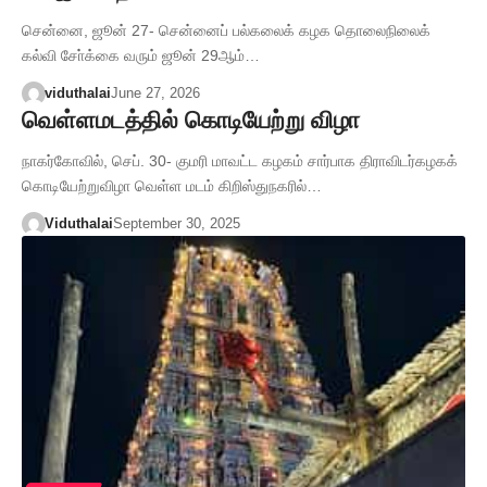
சென்னை, ஜூன் 27- சென்னைப் பல்கலைக் கழக தொலைநிலைக்
கல்வி சோ்க்கை வரும் ஜூன் 29ஆம்…
viduthalai
June 27, 2026
வெள்ளமடத்தில் கொடியேற்று விழா
நாகர்கோவில், செப். 30- குமரி மாவட்ட கழகம் சார்பாக திராவிடர்கழகக்
கொடியேற்றுவிழா வெள்ள மடம் கிறிஸ்துநகரில்…
Viduthalai
September 30, 2025