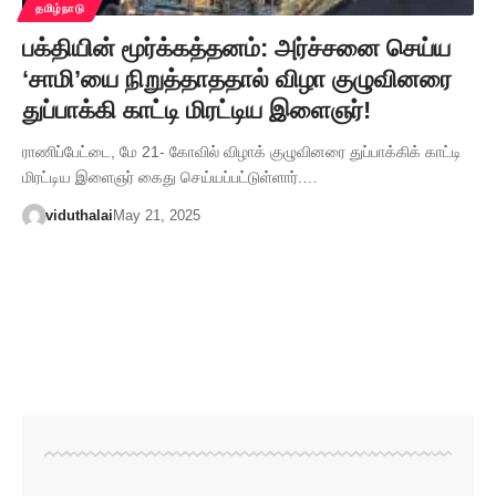
தமிழ்நாடு
பக்தியின் மூர்க்கத்தனம்: அர்ச்சனை செய்ய
‘சாமி’யை நிறுத்தாததால் விழா குழுவினரை
துப்பாக்கி காட்டி மிரட்டிய இளைஞர்!
ராணிப்பேட்டை, மே 21- கோவில் விழாக் குழுவினரை துப்பாக்கிக் காட்டி
மிரட்டிய இளைஞர் கைது செய்யப்பட்டுள்ளார்.…
viduthalai
May 21, 2025