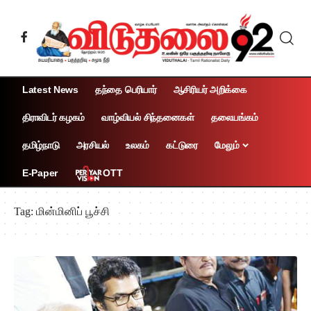
Latest News
தந்தை பெரியார்
ஆசிரியர் அறிக்கை
திராவிடர் கழகம்
வாழ்வியல் சிந்தனைகள்
தலையங்கம்
தமிழ்நாடு
அரசியல்
உலகம்
கட்டுரை
மேலும்
OTT
E-Paper
Tag:
மின்மினிப் பூச்சி