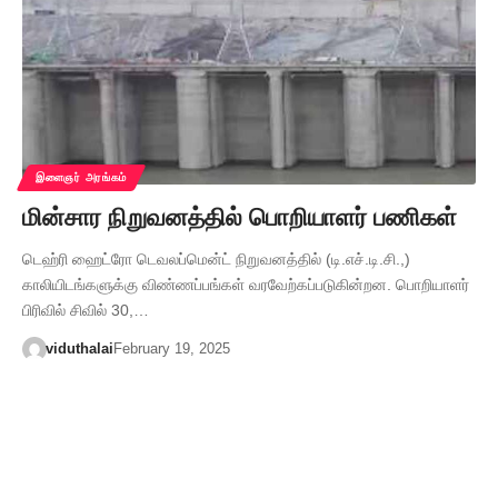
இளைஞர் அரங்கம்
மின்சார நிறுவனத்தில் பொறியாளர் பணிகள்
டெஹ்ரி ஹைட்ரோ டெவலப்மென்ட் நிறுவனத்தில் (டி.எச்.டி.சி.,)
காலியிடங்களுக்கு விண்ணப்பங்கள் வரவேற்கப்படுகின்றன. பொறியாளர்
பிரிவில் சிவில் 30,…
viduthalai
February 19, 2025