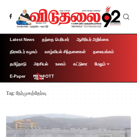
Latest News
தந்தை பெரியார்
ஆசிரியர் அறிக்கை
திராவிடர் கழகம்
வாழ்வியல் சிந்தனைகள்
தலையங்கம்
தமிழ்நாடு
அரசியல்
உலகம்
கட்டுரை
மேலும்
OTT
E-Paper
Tag:
நேர்முகத்தேர்வு