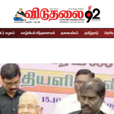
ிடர் கழகம்
வாழ்வியல் சிந்தனைகள்
தலையங்கம்
தமிழ்நாடு
அரசிய