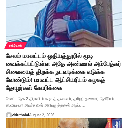
தமிழ்நாடு
சேலம் மாவட்டம் ஒதியத்தூரில் மூடி
வைக்கப்பட்டுள்ள அதே அண்ணல் அம்பேத்கர்
சிலையைத் திறக்க நடவடிக்கை எடுக்க
வேண்டும்! மாவட்ட ஆட்சியரிடம் கழகத்
தோழர்கள் கோரிக்கை
சேலம், ஆக.2 திராவிடர் கழகத் தலைவர், தமிழர் தலைவர் ஆசிரியர்
கி.வீரமணி அவர்களின் அறிவுறுத்தலின் அடிப்ப…
viduthalai
August 2, 2026