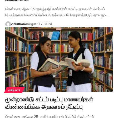
சென்னை, ஆக.17- தமிழ்நாடு காங்கிரஸ் கமிட்டி தலைவர் செல்வப்
பெருந்தகை வெளியிட்டுள்ள அறிக்கை யில் தெரிவித்திருப்பதாவது:-…
viduthalai
August 17, 2024
தமிழ்நாடு
மூன்றாண்டு சட்டப் படிப்பு மாணவர்கள்
விண்ணப்பிக்க அவகாசம் நீட்டிப்பு
சென்னை, ஜூலை 25- தமிழ் நாடு டாக்டர் அம்பேத்கர் சட்டப்