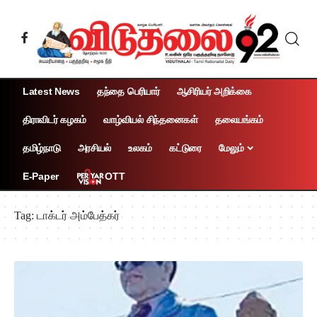
Latest News
தந்தை பெரியார்
ஆசிரியர் அறிக்கை
திராவிடர் கழகம்
வாழ்வியல் சிந்தனைகள்
தலையங்கம்
தமிழ்நாடு
அரசியல்
உலகம்
கட்டுரை
மேலும்
OTT
E-Paper
Tag:
டாக்டர் அம்பேத்கர்