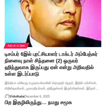
சிறப்புக் கட்டுரை
டிசம்பர் 6இல் புரட்சியாளர் டாக்டர் அம்பேத்கர்
நினைவு நாள் சிந்தனை (2) ஒருவர்
ஹிந்துவாக இருப்பது ஏன் என்று அறிவதில்
உள்ள இடர்ப்பாடு
இந்தியா பல்வேறு சமுதாயங்களின் தொகுதி ஆகும். இதில் பார்சிகள்,
கிறிஸ்தவர்கள், முகமதியர்கள், ஹிந்துக்கள் இருக்கிறார்கள். இந்தச்…
Viduthalai
December 6, 2025
பிற இதழிலிருந்து… நமது சமூக