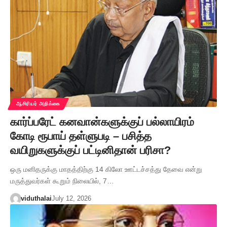
ஆசிரியர் அறிக்கை
கார்ப்பரேட் கனவான்களுக்குப் பல்லாயிரம்
கோடி ரூபாய் தள்ளுபடி – பசித்த
வயிறுகளுக்குப் பட்டினிதான் பரிசா?
ஒரு மனிதருக்கு மாதத்திற்கு 14 கிலோ ஊட்டச்சத்து தேவை என்று
மருத்துவர்கள் கூறும் நிலையில், 7…
viduthalai
July 12, 2026