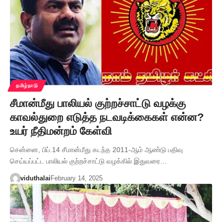
தமிழ்நாடு
சீமான்மீது பாலியல் குற்றச்சாட்டு வழக்கு
காவல்துறை எடுத்த நடவடிக்கைகள் என்ன?
உயர் நீதிமன்றம் கேள்வி
சென்னை, பிப்.14 சீமான்மீது கடந்த 2011-ஆம் ஆண்டு பதிவு
செய்யப்பட்ட பாலியல் குற்றச்சாட்டு வழக்கில் இதுவரை…
viduthalai
February 14, 2025