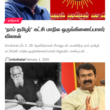
தமிழ்நாடு
‘நாம் தமிழர்’ கட்சி மாநில ஒருங்கிணைப்பாளர்
விலகல்
சென்னை,பிப்.1- 26 ஆண்டுகாலம் சீமானுடன் பயணித்த நாம் தமிழர்
கட்சியின் மாநில ஒருங்கிணைப்பாளர் ஜெகதீச பாண்டியன்…
viduthalai
February 1, 2025