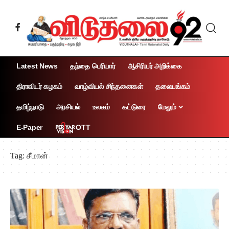
Latest News
தந்தை பெரியார்
ஆசிரியர் அறிக்கை
திராவிடர் கழகம்
வாழ்வியல் சிந்தனைகள்
தலையங்கம்
தமிழ்நாடு
அரசியல்
உலகம்
கட்டுரை
மேலும்
OTT
E-Paper
Tag:
சீமான்