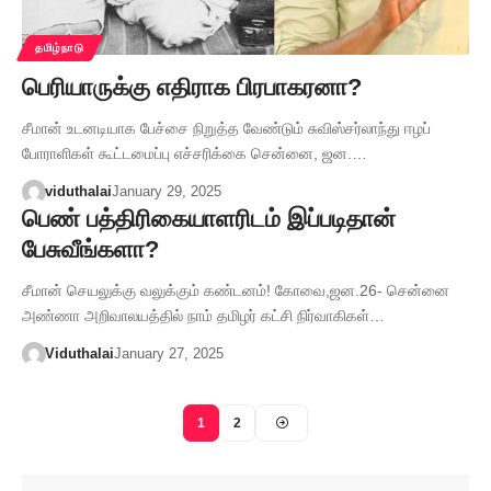
தமிழ்நாடு
பெரியாருக்கு எதிராக பிரபாகரனா?
சீமான் உடனடியாக பேச்சை நிறுத்த வேண்டும் சுவிஸ்சர்லாந்து ஈழப்
போராளிகள் கூட்டமைப்பு எச்சரிக்கை சென்னை, ஜன.…
viduthalai
January 29, 2025
பெண் பத்திரிகையாளரிடம் இப்படிதான்
பேசுவீங்களா?
சீமான் செயலுக்கு வலுக்கும் கண்டனம்! கோவை,ஜன.26- சென்னை
அண்ணா அறிவாலயத்தில் நாம் தமிழர் கட்சி நிர்வாகிகள்…
Viduthalai
January 27, 2025
1
2