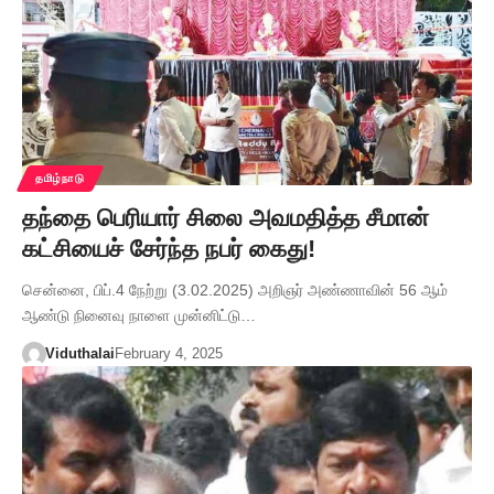
தமிழ்நாடு
தந்தை பெரியார் சிலை அவமதித்த சீமான்
கட்சியைச் சேர்ந்த நபர் கைது!
சென்னை, பிப்.4 நேற்று (3.02.2025) அறிஞர் அண்ணாவின் 56 ஆம்
ஆண்டு நினைவு நாளை முன்னிட்டு…
Viduthalai
February 4, 2025