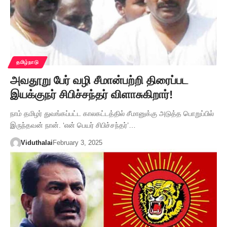
தமிழ்நாடு
அவதூறு பேர் வழி சீமான்பற்றி திரைப்பட
இயக்குநர் சிபிச்சந்தர் விளாசுகிறார்!
நாம் தமிழர் துவங்கப்பட்ட காலகட்டத்தில் சீமானுக்கு அடுத்த பொறுப்பில்
இருந்தவன் நான். ‘என் பெயர் சிபிச்சந்தர்’…
Viduthalai
February 3, 2025