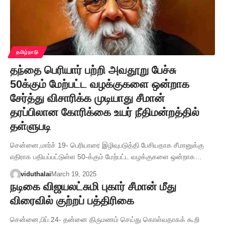
தமிழ்நாடு
தந்தை பெரியார் பற்றி அவதூறு பேச்சு
50க்கும் மேற்பட்ட வழக்குகளை ஒன்றாக
சேர்த்து விசாரிக்க முடியாது சீமான்
தரப்பிலான கோரிக்கை உயர் நீதிமன்றத்தில்
தள்ளுபடி
சென்னை,மார்ச் 19- பெரியாரை இழிவுபடுத்தி பேசியதாக சீமானுக்கு
எதிராக பதியப்பட்டுள்ள 50-க்கும் மேற்பட்ட வழக்குகளை ஒன்றாக…
viduthalai
March 19, 2025
நடிகை விஜயலட்சுமி புகார் சீமான் மீது
விரைவில் குற்றப் பத்திரிகை
சென்னை,பிப்.24- தன்னை திருமணம் செய்து கொள்வதாகக் கூறி