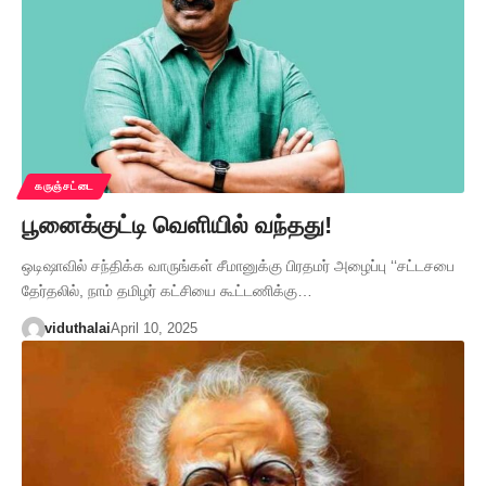
கருஞ்சட்டை
பூனைக்குட்டி வெளியில் வந்தது!
ஒடிஷாவில் சந்திக்க வாருங்கள் சீமானுக்கு பிரதமர் அழைப்பு ‘‘சட்டசபை
தேர்தலில், நாம் தமிழர் கட்சியை கூட்டணிக்கு…
viduthalai
April 10, 2025