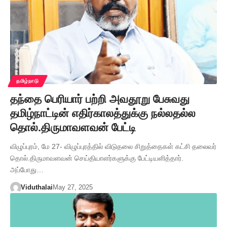
தமிழ்நாடு
தந்தை பெரியார் பற்றி அவதூறு பேசுவது
தமிழ்நாட்டின் எதிர்காலத்துக்கு நல்லதல்ல
தொல்.திருமாவளவன் பேட்டி
விழுப்புரம், மே 27- விழுப்புரத்தில் விடுதலை சிறுத்தைகள் கட்சி தலைவர்
தொல்.திருமாவளவன் செய்தியாளர்களுக்கு பேட்டியளித்தார்.
அப்போது…
Viduthalai
May 27, 2025