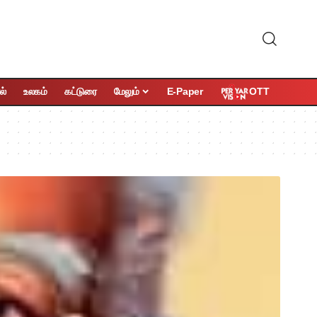
OTT
ல்
உலகம்
கட்டுரை
மேலும்
E-Paper