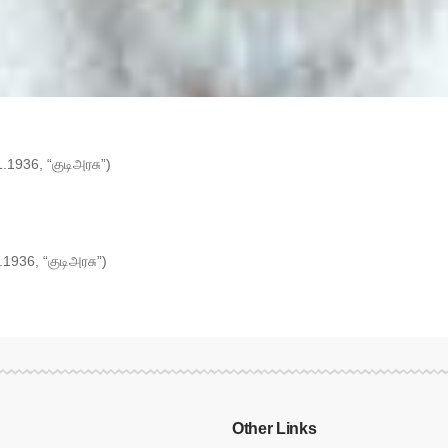
.1936, “குடிஅரசு”)
1936, “குடிஅரசு”)
Other Links