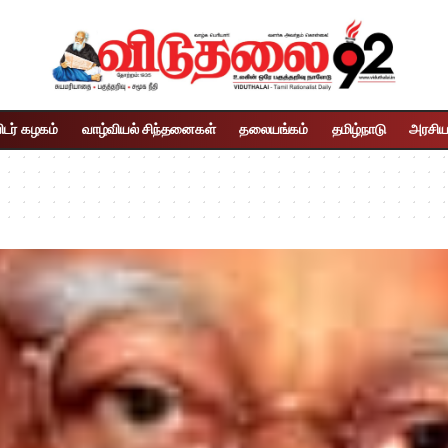
ிடர் கழகம்
வாழ்வியல் சிந்தனைகள்
தலையங்கம்
தமிழ்நாடு
அரசிய