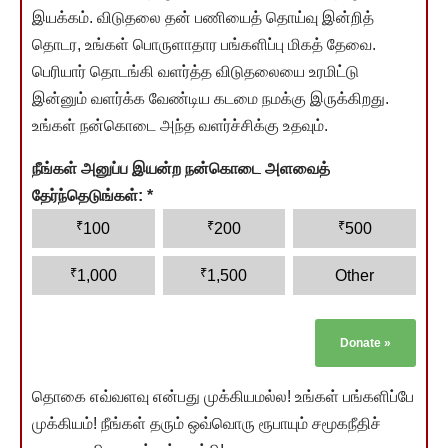
இயக்கம். விடுதலை தன் பணியைத் தொய்வு இன்றித்
தொடர, உங்கள் பொருளாதார பங்களிப்பு மிகத் தேவை.
பெரியார் தொடங்கி வளர்த்த விடுதலையை உரமிட்டு
இன்னும் வளர்க்க வேண்டிய கடமை நமக்கு இருக்கிறது.
உங்கள் நன்கொடை அந்த வளர்ச்சிக்கு உதவும்.
நீங்கள் அனுப்ப இயன்ற நன்கொடை அளவைத்
தேர்ந்தெடுங்கள்:
*
₹
₹
₹
100
200
500
₹
₹
1,000
1,500
Other
Donate
»
தொகை எவ்வளவு என்பது முக்கியமல்ல! உங்கள் பங்களிப்பே
முக்கியம்! நீங்கள் தரும் ஒவ்வொரு ரூபாயும் சமூகநீதிச்