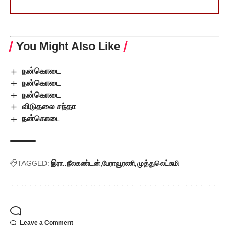
You Might Also Like
நன்கொடை
நன்கொடை
நன்கொடை
விடுதலை சந்தா
நன்கொடை
TAGGED:
இரா..நீலகண்டன்
பேராவூரணி
முத்துலெட்சுமி
Leave a Comment