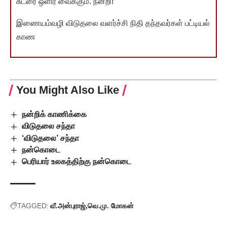
சுடரை ஒளிர வைக்கும். நன்றி!
இணையம்வழி விடுதலை வளர்ச்சி நிதி தந்தவர்கள் பட்டியல்
காண
You Might Also Like
நன்றிக் காணிக்கை
விடுதலை சந்தா
‘விடுதலை’ சந்தா
நன்கொடை
பெரியார் உலகத்திற்கு நன்கொடை
TAGGED:
வீ.அன்புராஜ்
வெ.மு. மோகன்