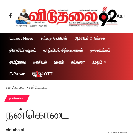
Aa
Latest News
தந்தை பெரியார்
ஆசிரியர் அறிக்கை
திராவிடர் கழகம்
வாழ்வியல் சிந்தனைகள்
தலையங்கம்
தமிழ்நாடு
அரசியல்
உலகம்
கட்டுரை
மேலும்
OTT
E-Paper
நன்கொடை
>
நன்கொடை
நன்கொடை
நன்கொடை
viduthalai