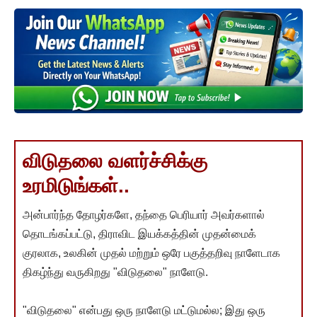
விடுதலை வளர்ச்சிக்கு
உரமிடுங்கள்..
அன்பார்ந்த தோழர்களே, தந்தை பெரியார் அவர்களால்
தொடங்கப்பட்டு, திராவிட இயக்கத்தின் முதன்மைக்
குரலாக, உலகின் முதல் மற்றும் ஒரே பகுத்தறிவு நாளேடாக
திகழ்ந்து வருகிறது "விடுதலை" நாளேடு.
"விடுதலை" என்பது ஒரு நாளேடு மட்டுமல்ல; இது ஒரு